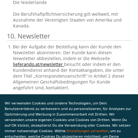
Die Niederlande
Die Berufshaftpflichtversicherung gilt weltweit, mit
Ausnahme der Vereinigten Staaten von Amerika und
Kanada.
10. Newsletter
Bei der Aufgabe der Bestellung kann der Kunde den
Newsletter abonnieren. Der Kunde kann diesen
Newsletter abbestellen, indem er die Webseite
lieferando.at/newsletter
besucht oder indem er den
Kundendienst anhand der Kontaktangaben, die unter
dem Titel „Korrespondenzanschrift“ in Artikel 2 dieser
Allgemeinen Geschäftsbedingungen für Kunde
angeführt sind, kontaktiert.
11. Einsichtnahme und Berichtigung der
Wir verwenden Cookies und andere Technologien, um Dein
gespeicherten personenbezogenen
Benutzererlebnis zu verbessern und zu personalisieren, für Analysen zur
Daten
Optimierung und Werbung in Zusammenarbeit mit Dritten. Wir
verwenden unsere eigenen Cookies und Cookies von Dritten. Wenn Du
auf OK klickst, akzeptierst Du die Verwendung aller Cookies. Wir setzen
Takeaway.com verarbeitet personenbezogene Daten in
immer notwendige Cookies. Wähle
Einstellungen verwalten
, um zu
Bezug auf den Kunden. Die Verarbeitung
entscheiden, welche Cookies Du akzeptieren möchtest, um Deine
personenbezogener Daten unterliegt den