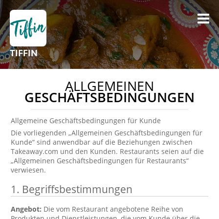
TIFFIN
ALLGEMEINEN
GESCHÄFTSBEDINGUNGEN
Allgemeine Geschäftsbedingungen für Kunde
Die vorliegenden „Allgemeinen Geschäftsbedingungen für
Kunde“ sind anwendbar auf die Beziehungen zwischen
Takeaway.com und den Kunden. Restaurants seien auf die
„Allgemeinen Geschäftsbedingungen für Restaurants“
verwiesen.
1. Begriffsbestimmungen
Angebot:
Die vom Restaurant angebotene Reihe von
Produkten und Dienstleistungen, die vom Kunde über die